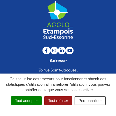
Lien vers le compte Facebook
Lien vers le compte Instagram
Lien vers le compte Linkedin
Lien vers la chaîne Youtu
Adresse
76 rue Saint-Jacques,
91150 Étampes
Ce site utilise des traceurs pour fonctionner et obtenir des
statistiques d'utilisation afin améliorer l'utilisation, vous pouvez
01 64 59 26 72
contrôler ceux que vous souhaitez activer.
Nous écrire
Tout accepter
Tout refuser
Personnaliser
Horaires d'ouverture
MENU
RECHERCHE
Du lundi au vendredi , de 8h30 à