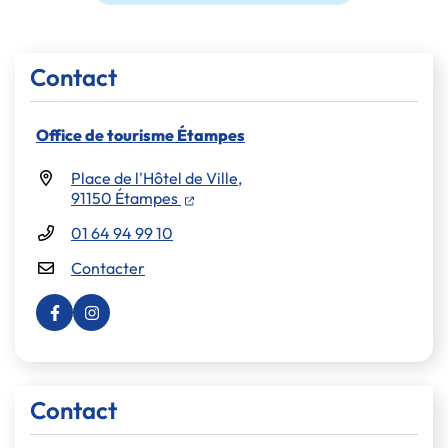
Informations complémentaires
Contact
Office de tourisme Étampes
Place de l'Hôtel de Ville,
(ouverture dans un nouvel onglet)
91150 Étampes
01 64 94 99 10
Contacter
Visiter la page Facebook (nouvelle fenêtre)
Visiter la page Instagram (nouvelle fenêtre)
Contact