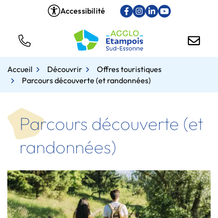
Gestion des traceurs
Aller
Accessibilité
Lien vers le compte Face
Lien vers le compte In
Lien vers le compt
Lien vers la ch
au
contenu
Tél.
Nous
Accueil
Découvrir
Offres touristiques
Parcours découverte (et randonnées)
Parcours découverte (et
randonnées)