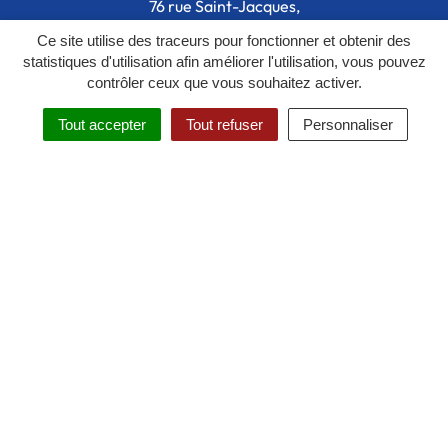
76 rue Saint-Jacques,
91150 Étampes
Ce site utilise des traceurs pour fonctionner et obtenir des
statistiques d'utilisation afin améliorer l'utilisation, vous pouvez
01 64 59 26 72
contrôler ceux que vous souhaitez activer.
Nous écrire
Tout accepter
Tout refuser
Personnaliser
Horaires d'ouverture
MENU
RECHERCHE
Du lundi au vendredi , de 8h30 à
12h30 et de 13h30 à 17h30, fermé
mardi après midi
L’Agglo recrute
Les marchés publics
Actes administratifs
S'INSCRIRE AUX LETTRES D’INFOS