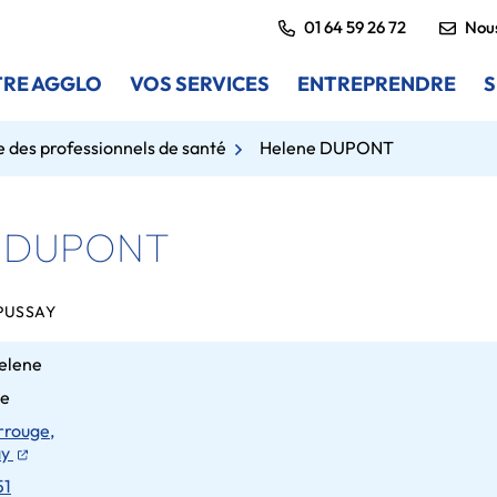
01 64 59 26 72
Nous
RE AGGLO
VOS SERVICES
ENTREPRENDRE
S
 des professionnels de santé
Helene DUPONT
e DUPONT
PUSSAY
elene
e
rrouge,
(ouverture dans un nouvel onglet)
ay
51