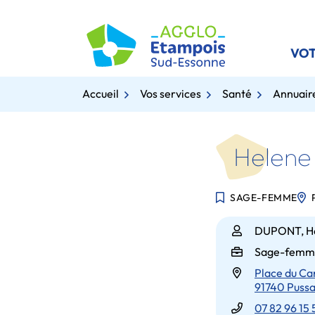
Gestion des traceurs
Aller
au
contenu
VOT
Accueil
Vos services
Santé
Annuaire
Helen
SAGE-FEMME
Infos utiles
DUPONT, H
Sage-femm
Place du Ca
91740 Puss
07 82 96 15 