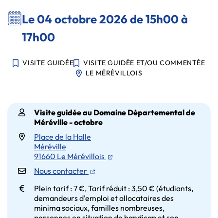
Le
04
octobre
2026
de 15h00 à
17h00
VISITE GUIDÉE
VISITE GUIDÉE ET/OU COMMENTÉE
LE MÉRÉVILLOIS
Infos utiles
Visite guidée au Domaine Départemental de
Méréville - octobre
Place de la Halle
Méréville
(ouverture dans un nouvel ongl
91660 Le Mérévillois
(ouverture dans un nouvel onglet)
Nous contacter
Plein tarif : 7 €, Tarif réduit : 3,50 € (étudiants,
demandeurs d'emploi et allocataires des
minima sociaux, familles nombreuses,
personnes en situation de handicap et son