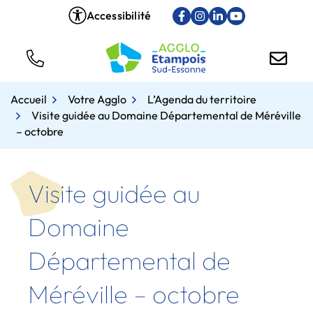
Gestion des traceurs
Aller
Accessibilité
Lien vers le compte Face
Lien vers le compte In
Lien vers le compt
Lien vers la ch
au
contenu
Tél.
Nous
Accueil
Votre Agglo
L’Agenda du territoire
Visite guidée au Domaine Départemental de Méréville
– octobre
Visite guidée au
Domaine
Départemental de
Méréville – octobre