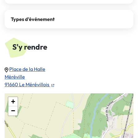
Types d'événement
S'y rendre
Place de la Halle
Méréville
(ouverture dans un nouvel onglet)
91660 Le Mérévillois
+
−