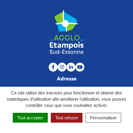
Lien vers le compte Facebook
Lien vers le compte Instagram
Lien vers le compte Linkedin
Lien vers la chaîne Youtu
Adresse
76 rue Saint-Jacques,
Ce site utilise des traceurs pour fonctionner et obtenir des
91150 Étampes
statistiques d'utilisation afin améliorer l'utilisation, vous pouvez
contrôler ceux que vous souhaitez activer.
01 64 59 26 72
Nous écrire
Tout accepter
Tout refuser
Personnaliser
MENU
RECHERCHE
Horaires d'ouverture