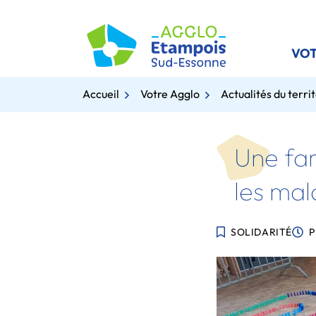
Gestion des traceurs
Aller
au
contenu
VOT
Accueil
Votre Agglo
Actualités du territ
Une far
les mal
SOLIDARITÉ
P