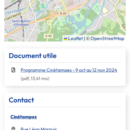
Leaflet
|
©
OpenStreetMap
Informations complémentaires
Document utile
Programme Cinétampes - 9 oct au 12 nov 2024
(pdf, 13,41 mo)
Contact
Cinétampes
Rue Léon Marquis,