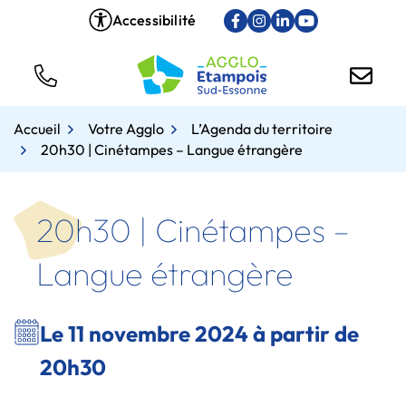
Gestion des traceurs
Aller
Accessibilité
Lien vers le compte Face
Lien vers le compte In
Lien vers le compt
Lien vers la ch
au
contenu
Tél.
Nous
Accueil
Votre Agglo
L’Agenda du territoire
20h30 | Cinétampes – Langue étrangère
20h30 | Cinétampes –
Langue étrangère
Le
11
novembre
2024
à partir de
20h30