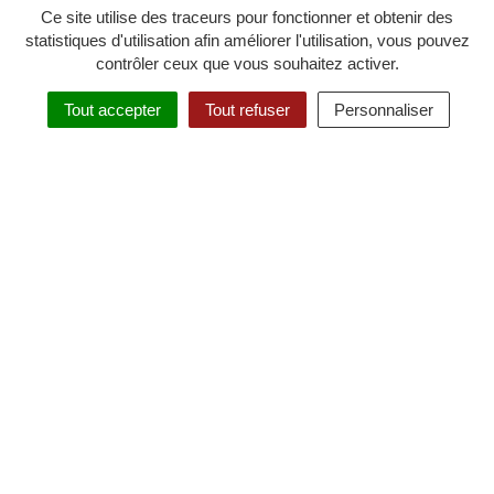
91150 Étampes
Ce site utilise des traceurs pour fonctionner et obtenir des
statistiques d'utilisation afin améliorer l'utilisation, vous pouvez
01 64 59 26 72
contrôler ceux que vous souhaitez activer.
Nous écrire
Tout accepter
Tout refuser
Personnaliser
Horaires d'ouverture
MENU
RECHERCHE
Du lundi au vendredi , de 8h30 à
12h30 et de 13h30 à 17h30, fermé
mardi après midi
L’Agglo recrute
Les marchés publics
Actes administratifs
S'INSCRIRE AUX LETTRES D’INFOS
Gestion des cookies